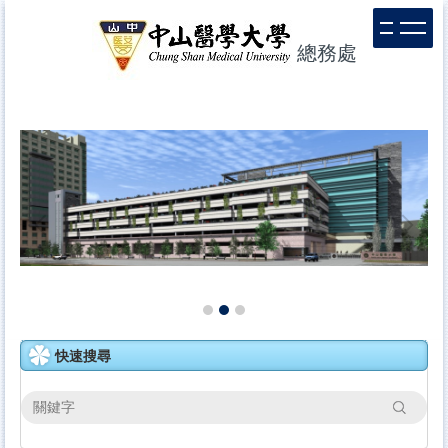
跳
到
總務處
主
要
內
容
區
快速搜尋
搜尋