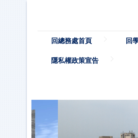
跳
到
主
要
內
容
回總務處首頁
回
區
隱私權政策宣告